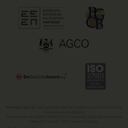
está registrado bajo las leyes del estado miembro de la
Red Rake Tech SL
Unión Europea de España.
Tiene número de registro B98863053 con dirección registrada en Avenida
Cataluña 9, local B, 46020 Valencia, España.