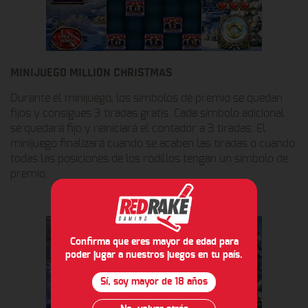
MINIJUEGO MILLION CHRISTMAS
Durante el minijuego, los símbolos de premio se quedan
fijos y consigues 3 tiradas gratis. Cada símbolo adicional
se quedará fijo y reiniciará el contador a 3 tiradas. El
minijuego finalizará cuando se acaben las tiradas o cuando
todas las posiciones de los rodillos tengan un símbolo de
premio.
Confirma que eres mayor de edad para
poder jugar a nuestros juegos en tu país.
Sí, soy mayor de 18 años