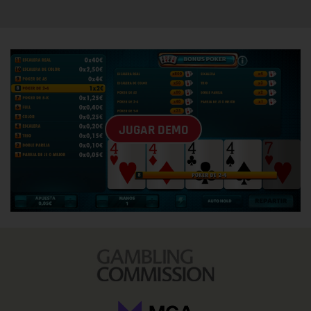
JUGAR DEMO