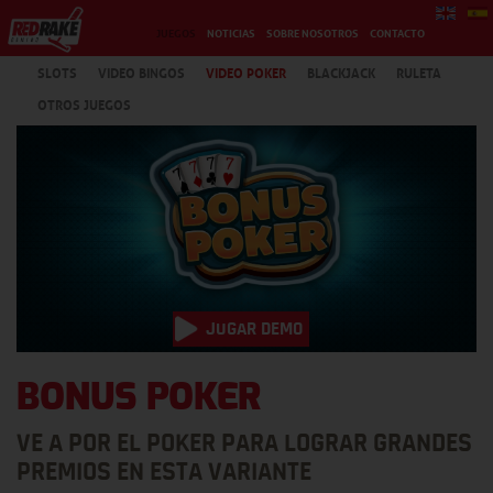
JUEGOS
NOTICIAS
SOBRE NOSOTROS
CONTACTO
SLOTS
VIDEO BINGOS
VIDEO POKER
BLACKJACK
RULETA
OTROS JUEGOS
JUGAR DEMO
BONUS POKER
VE A POR EL POKER PARA LOGRAR GRANDES
PREMIOS EN ESTA VARIANTE