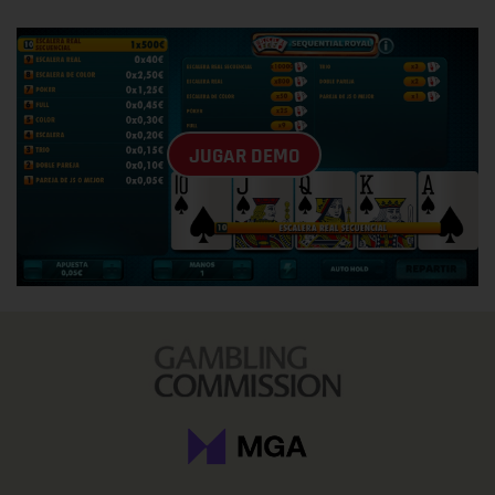
JUGAR DEMO