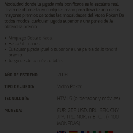
Modalidad donde la jugada más bonificada es la escalera real.
¡Trata de obtenerla en cualquier mano para llevarte uno de los
mayores premios de todas las modalidades del Video Poker! De
todos modos, cualquier jugada superior a una pareja de Js
obtendría premio.
Minijuego Doble o Nada.
Hasta 50 manos.
Cualquier jugada igual o superior a una pareja de Js tendrá
premio.
Juega desde tu móvil o tablet.
AÑO DE ESTRENO:
2018
TIPO DE JUEGO:
Video Poker
TECNOLOGÍA:
HTML5 (ordenador y móviles)
MONEDA:
EUR, GBP, USD, BRL, SEK, CNY,
JPY, TRL, NOK, mBTC… (+ 100
MONEDAS).