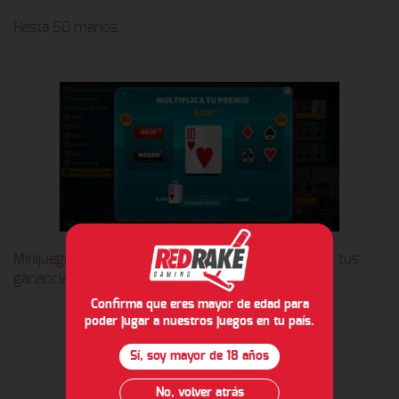
Hasta 50 manos.
Minijuego (Doble o Nada), donde podrás multiplicar tus
ganancias.
Confirma que eres mayor de edad para
poder jugar a nuestros juegos en tu país.
JUEGA DONDE QUIERAS
Sí, soy mayor de 18 años
No, volver atrás