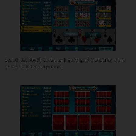
Sequential Royal:
Cualquier jugada igual o superior a una
pareja de Js tendrá premio.