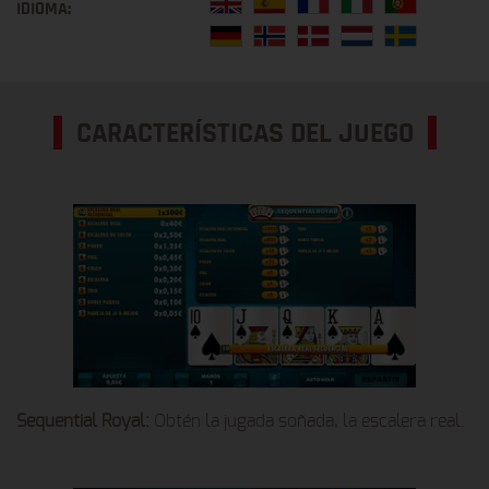
IDIOMA:
CARACTERÍSTICAS DEL JUEGO
Sequential Royal:
Obtén la jugada soñada, la escalera real.